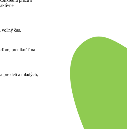
konkrétnu prácu s
 aktívne
i voľný čas.
ľuďom, preniknúť na
a pre deti a mladých,