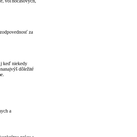
ce, voľnočasových,
ú zodpovednosť za
Aj keď niekedy
 nanajvýš dôležité
me.
nych a