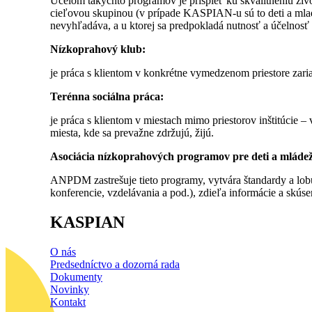
Účelom takýchto programov je prispieť ku skvalitneniu živ
cieľovou skupinou (v prípade KASPIAN-u sú to deti a mladí 
nevyhľadáva, a u ktorej sa predpokladá nutnosť a účelnosť
Nízkoprahový klub:
je práca s klientom v konkrétne vymedzenom priestore zariad
Terénna sociálna práca:
je práca s klientom v miestach mimo priestorov inštitúcie 
miesta, kde sa prevažne zdržujú, žijú.
Asociácia nízkoprahových programov pre deti a mlá
ANPDM zastrešuje tieto programy, vytvára štandardy a lobuj
konferencie, vzdelávania a pod.), zdieľa informácie a skúse
KASPIAN
O nás
Predsedníctvo a dozorná rada
Dokumenty
Novinky
Kontakt