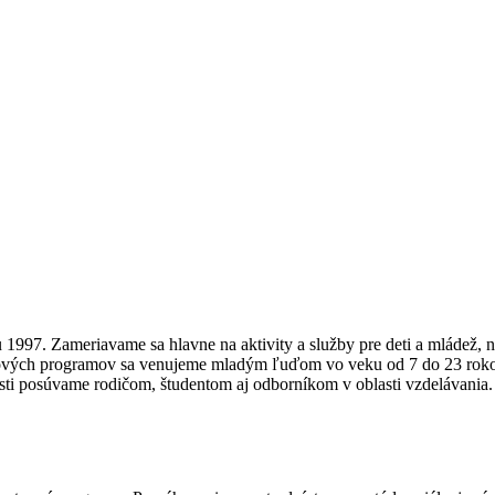
u 1997. Zameriavame sa hlavne na aktivity a služby pre deti a mládež,
rahových programov sa venujeme mladým ľuďom vo veku od 7 do 23 rok
sti posúvame rodičom, študentom aj odborníkom v oblasti vzdelávania.