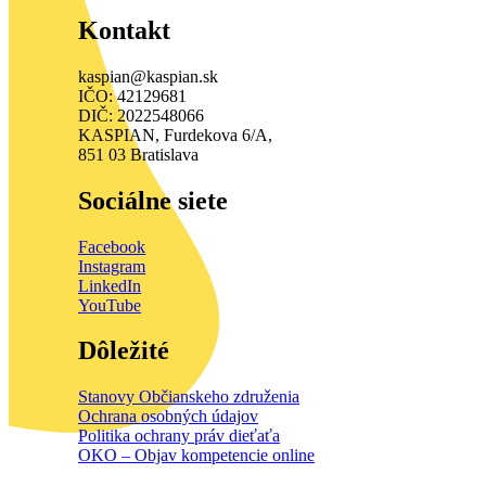
Kontakt
kaspian@kaspian.sk
IČO: 42129681
DIČ: 2022548066
KASPIAN, Furdekova 6/A,
851 03 Bratislava
Sociálne siete
Facebook
Instagram
LinkedIn
YouTube
Dôležité
Stanovy Občianskeho združenia
Ochrana osobných údajov
Politika ochrany práv dieťaťa
OKO – Objav kompetencie online