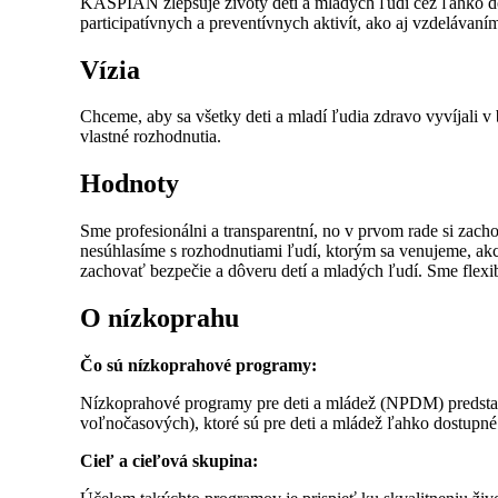
KASPIAN zlepšuje životy detí a mladých ľudí cez ľahko d
participatívnych a preventívnych aktivít, ako aj vzdelávaní
Vízia
Chceme, aby sa všetky deti a mladí ľudia zdravo vyvíjali 
vlastné rozhodnutia.
Hodnoty
Sme profesionálni a transparentní, no v prvom rade si za
nesúhlasíme s rozhodnutiami ľudí, ktorým sa venujeme, akce
zachovať bezpečie a dôveru detí a mladých ľudí. Sme flexib
O nízkoprahu
Čo sú nízkoprahové programy:
Nízkoprahové programy pre deti a mládež (NPDM) predstav
voľnočasových), ktoré sú pre deti a mládež ľahko dostupné
Cieľ a cieľová skupina: