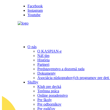
Facebook
Instagram
Youtube
O nás
O KASPIAN-e
Náš tím
História
Partneri
Predstavenstvo a dozorná rada
Dokumenty
Asociácia nízkoprahových programov pre deti
Služby
Klub pre decká
Terénna práca
Online poradenstvo
Pre školy
Pre odborníkov
Pre rodičov