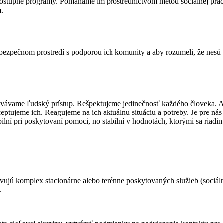
ostupné programy. Pomáhame im prostredníctvom metód sociálnej prá
m.
v bezpečnom prostredí s podporou ich komunity a aby rozumeli, že nes
chovávame ľudský prístup. Rešpektujeme jedinečnosť každého človeka. 
ptujeme ich. Reagujeme na ich aktuálnu situáciu a potreby. Je pre nás
ilní pri poskytovaní pomoci, no stabilní v hodnotách, ktorými sa riadi
ujú komplex stacionárne alebo terénne poskytovaných služieb (sociál
.