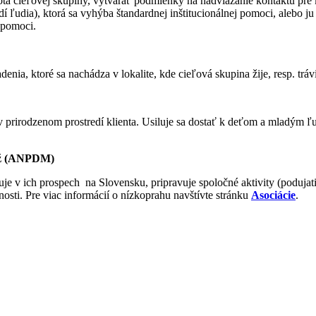
ota cieľovej skupiny, vytvárať podmienky na nadviazanie kontaktu pre 
ľudia), ktorá sa vyhýba štandardnej inštitucionálnej pomoci, alebo ju
 pomoci.
enia, ktoré sa nachádza v lokalite, kde cieľová skupina žije, resp. tráv
– v prirodzenom prostredí klienta. Usiluje sa dostať k deťom a mladým 
dež (ANPDM)
e v ich prospech na Slovensku, pripravuje spoločné aktivity (podujati
nosti. Pre viac informácií o nízkoprahu navštívte stránku
Asociácie
.