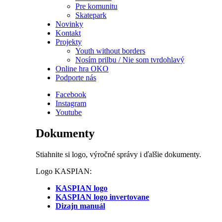
Pre komunitu
Skatepark
Novinky
Kontakt
Projekty
Youth without borders
Nosím prilbu / Nie som tvrdohlavý
Online hra OKO
Podporte nás
Facebook
Instagram
Youtube
Dokumenty
Stiahnite si logo, výročné správy i ďalšie dokumenty.
Logo KASPIAN:
KASPIAN logo
KASPIAN logo invertovane
Dizajn manuál