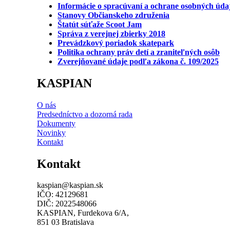
Informácie o spracúvaní a ochrane osobných úda
Stanovy Občianskeho združenia
Štatút súťaže Scoot Jam
Správa z verejnej zbierky 2018
Prevádzkový poriadok skatepark
Politika ochrany práv detí a zraniteľných osôb
Zverejňované údaje podľa zákona č. 109/2025
KASPIAN
O nás
Predsedníctvo a dozorná rada
Dokumenty
Novinky
Kontakt
Kontakt
kaspian@kaspian.sk
IČO: 42129681
DIČ: 2022548066
KASPIAN, Furdekova 6/A,
851 03 Bratislava