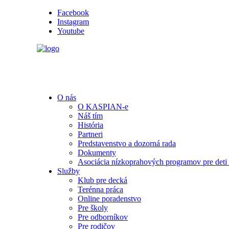
Facebook
Instagram
Youtube
O nás
O KASPIAN-e
Náš tím
História
Partneri
Predstavenstvo a dozorná rada
Dokumenty
Asociácia nízkoprahových programov pre deti
Služby
Klub pre decká
Terénna práca
Online poradenstvo
Pre školy
Pre odborníkov
Pre rodičov