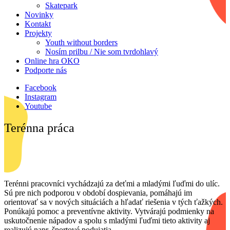
Skatepark
Novinky
Kontakt
Projekty
Youth without borders
Nosím prilbu / Nie som tvrdohlavý
Online hra OKO
Podporte nás
Facebook
Instagram
Youtube
Terénna práca
Terénni pracovníci vychádzajú za deťmi a mladými ľuďmi do ulíc.
Sú pre nich podporou v období dospievania, pomáhajú im
orientovať sa v nových situáciách a hľadať riešenia v tých ťažkých.
Ponúkajú pomoc a preventívne aktivity. Vytvárajú podmienky na
uskutočnenie nápadov a spolu s mladými ľuďmi tieto aktivity aj
realizujú napr. športové podujatia.