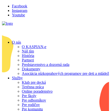
Facebook
Instagram
Youtube
O nás
O KASPIAN-e
Náš tím
História
Partneri
Predstavenstvo a dozorná rada
Dokumenty
Asociácia nízkoprahových programov pre deti a mládež
Služby
Klub pre decká
Terénna práca
Online poradenstvo
Pre školy
Pre odborníkov
Pre rodičov
Pre komunitu