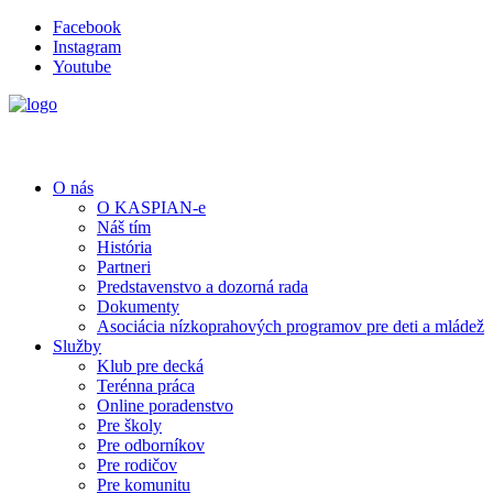
Facebook
Instagram
Youtube
O nás
O KASPIAN-e
Náš tím
História
Partneri
Predstavenstvo a dozorná rada
Dokumenty
Asociácia nízkoprahových programov pre deti a mládež
Služby
Klub pre decká
Terénna práca
Online poradenstvo
Pre školy
Pre odborníkov
Pre rodičov
Pre komunitu