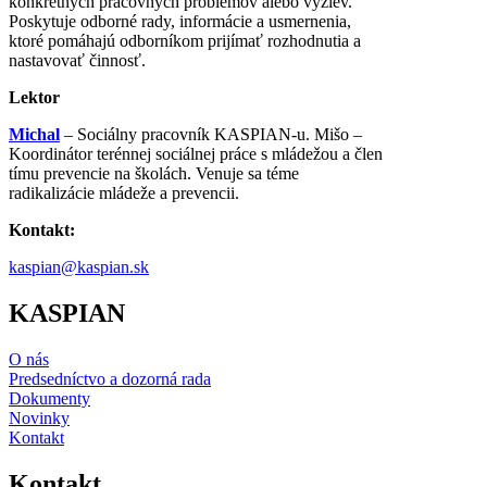
konkrétnych pracovných problémov alebo výziev.
Poskytuje odborné rady, informácie a usmernenia,
ktoré pomáhajú odborníkom prijímať rozhodnutia a
nastavovať činnosť.
Lektor
Michal
– Sociálny pracovník KASPIAN-u. Mišo –
Koordinátor terénnej sociálnej práce s mládežou a člen
tímu prevencie na školách. Venuje sa téme
radikalizácie mládeže a prevencii.
Kontakt:
kaspian@kaspian.sk
KASPIAN
O nás
Predsedníctvo a dozorná rada
Dokumenty
Novinky
Kontakt
Kontakt